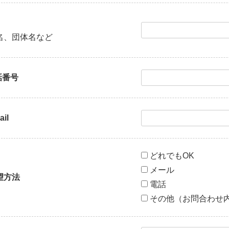
名、団体名など
話番号
ail
どれでもOK
メール
望方法
電話
その他（お問合わせ