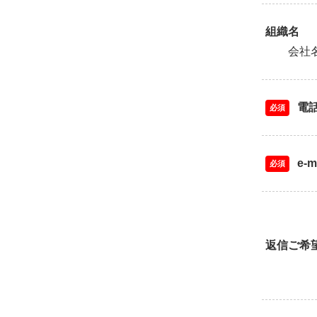
組織名
会社
電
必須
e-m
必須
返信ご希